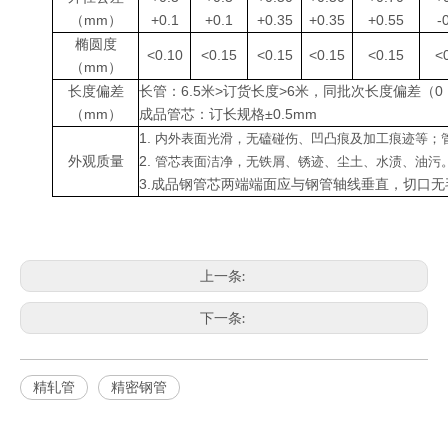
（mm）
+0.1
+0.1
+0.35
+0.35
+0.55
-
椭圆度
<0.10
<0.15
<0.15
<0.15
<0.15
<
（mm）
长度偏差
长管：6.5米>订货长度>6米，同批次长度偏差（0
（mm）
成品管芯：订长规格±0.5mm
1.
内外表面光滑，无磕碰伤、凹凸痕及加工痕迹等；管芯
外观质量
2.
管芯表面洁净，无铁屑、锈迹、尘土、水渍、油污
3.成品钢管芯两端端面应与钢管轴线垂直，切口
上一条:
下一条:
精轧管
精密钢管