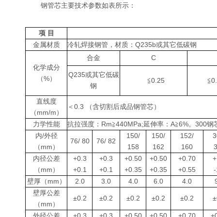
钢管芯主要技术参数如表所示：
项 目
金属材质
冷轧焊接钢管，材质：Q235b或其它低碳钢
合金
C
化学成分
Q235或其它低碳
（%）
≦0.25
≦0
钢
直线度
＜0.3 （含切割后成品钢管芯）
（mm/m）
力学性能
抗拉强度：Rm≧440MPa;延伸率：A≧6%。300钢芯
内/外径
150/
150/
152/
3
76/ 80
76/ 82
（mm）
158
162
160
内径公差
+0.3
+0.3
+0.50
+0.50
+0.70
+
（mm）
+0.1
+0.1
+0.35
+0.35
+0.55
-
壁厚（mm）
2.0
3.0
4.0
6.0
4.0
壁厚公差
±0.2
±0.2
±0.2
±0.2
±0.2
±
（mm）
外径公差
+0.3
+0.3
+0.50
+0.50
+0.70
+