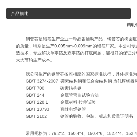
产品描述
精轧
钢管芯是铝箔生产企业一种必备辅助产品，钢管芯的椭圆度
的质量，特别是生产0.005mm-0.009mm的铝箔厂家。本
造技术，专业解决单零箔及双零箔的打底问题，能很好的保证分
大大节约生产成本。
我公司生产的钢管芯按照相应的国家标准执行，具体标准为
GB/T 3274-2007 碳素结构钢和低合金结构钢 热轧厚钢
GB/T 700 碳素结构钢
GB/T 244 金属管弯曲试验方法
GB/T 228.1 金属材料 拉伸试验
GB/T 13793 直缝电焊钢管
GB/T 2102 钢管的验收、包装、标志和质量证明书
常用规格为：76.2*2、150.4*4、150.4*6、152.4*4、