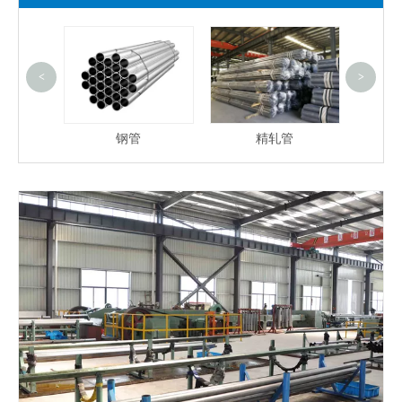
<
>
钢管
精轧管
塑料薄膜